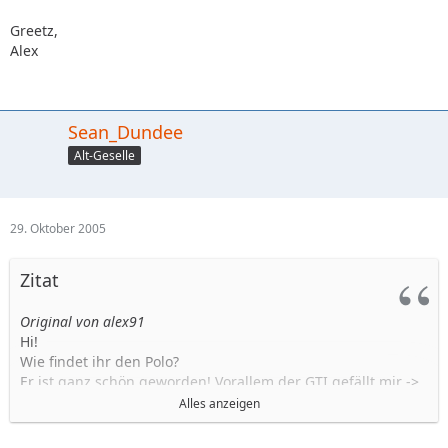
Greetz,
Alex
Sean_Dundee
Alt-Geselle
29. Oktober 2005
Zitat
Original von alex91
Hi!
Wie findet ihr den Polo?
Er ist ganz schön geworden! Vorallem der GTI gefällt mir ->
Endlich ein richtig starker Motor im Polo!
Alles anzeigen
Ich mochte den Polo nie wirklich doch das bisher neuste
Modell gefällt mir!