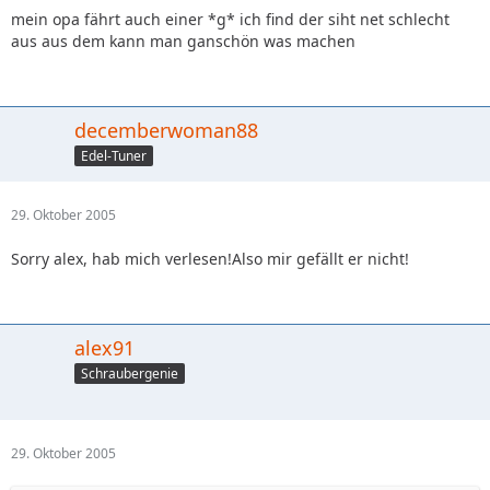
Endlich sieht er auch mal von hinten ganz gut aus. Hat ein
mein opa fährt auch einer *g* ich find der siht net schlecht
bisschen mehr noch vom Golf bekommen mit den neuen
aus aus dem kann man ganschön was machen
Rückleuchten!
Also mir gefällt er recht gut -> wird jedoch nie wirklich an
den Golf rankommen
decemberwoman88
Edel-Tuner
Gruß,
Alex
29. Oktober 2005
Sorry alex, hab mich verlesen!Also mir gefällt er nicht!
alex91
Schraubergenie
29. Oktober 2005