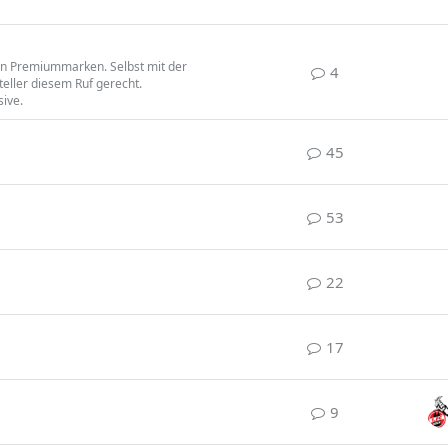
en Premiummarken. Selbst mit der
4
eller diesem Ruf gerecht.
sive.
45
53
22
17
9