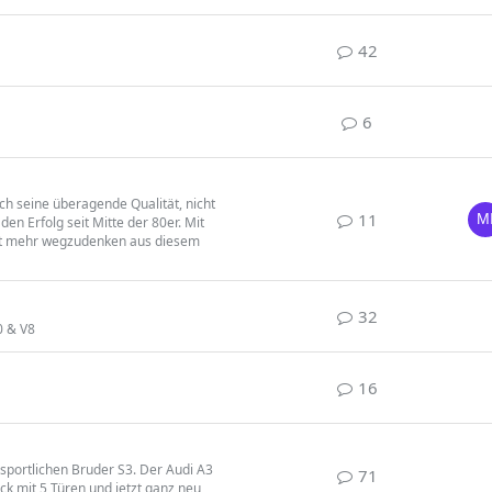
42
6
ch seine überagende Qualität, nicht
11
den Erfolg seit Mitte der 80er. Mit
cht mehr wegzudenken aus diesem
32
0 & V8
16
 sportlichen Bruder S3. Der Audi A3
71
ck mit 5 Türen und jetzt ganz neu