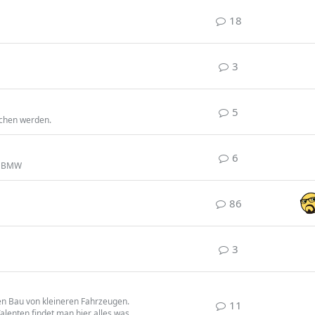
18
3
5
ochen werden.
6
es BMW
86
3
den Bau von kleineren Fahrzeugen.
11
Talenten findet man hier alles was