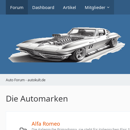
Forum
Dashboard
Artikel
Mitglieder
Auto Forum - autokult.de
Die Automarken
Alfa Romeo
Die italienische Primadonna, sie steht für italienischen Flair, S