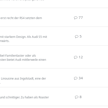
77
d erst recht der RS4 setzten dem
5
mit starkem Design. Als Audi S5 mit
rwärts.
obel-Familienlaster oder als
12
sten bietet Audi mittlerweile einen
34
 Linousine aus Ingolstadt, eine der
.
8
r und schnittiger. Zu haben als Roaster