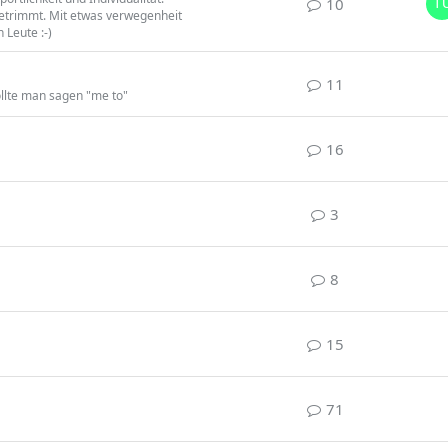
10
etrimmt. Mit etwas verwegenheit
 Leute :-)
11
sollte man sagen "me to"
16
3
8
15
71