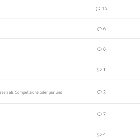
15
6
8
1
2
ossen als Competizione oder pur und
7
4