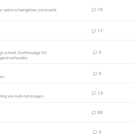
10
r und erschwinglicher, somit wohl
17
3
gn schnell. Drehfreudige FSI-
ügend vorhanden.
9
en.
13
Tuning von Audi-Fahrzeugen.
80
5