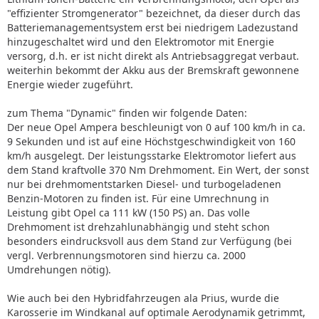
"effizienter Stromgenerator" bezeichnet, da dieser durch das
Batteriemanagementsystem erst bei niedrigem Ladezustand
hinzugeschaltet wird und den Elektromotor mit Energie
versorg, d.h. er ist nicht direkt als Antriebsaggregat verbaut.
weiterhin bekommt der Akku aus der Bremskraft gewonnene
Energie wieder zugeführt.
zum Thema "Dynamic" finden wir folgende Daten:
Der neue Opel Ampera beschleunigt von 0 auf 100 km/h in ca.
9 Sekunden und ist auf eine Höchstgeschwindigkeit von 160
km/h ausgelegt. Der leistungsstarke Elektromotor liefert aus
dem Stand kraftvolle 370 Nm Drehmoment. Ein Wert, der sonst
nur bei drehmomentstarken Diesel- und turbogeladenen
Benzin-Motoren zu finden ist. Für eine Umrechnung in
Leistung gibt Opel ca 111 kW (150 PS) an. Das volle
Drehmoment ist drehzahlunabhängig und steht schon
besonders eindrucksvoll aus dem Stand zur Verfügung (bei
vergl. Verbrennungsmotoren sind hierzu ca. 2000
Umdrehungen nötig).
Wie auch bei den Hybridfahrzeugen ala Prius, wurde die
Karosserie im Windkanal auf optimale Aerodynamik getrimmt,