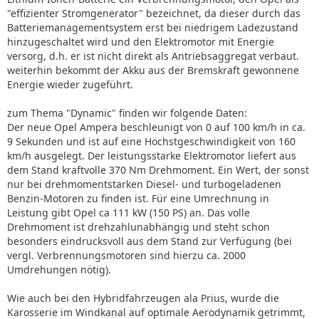
"effizienter Stromgenerator" bezeichnet, da dieser durch das
Batteriemanagementsystem erst bei niedrigem Ladezustand
hinzugeschaltet wird und den Elektromotor mit Energie
versorg, d.h. er ist nicht direkt als Antriebsaggregat verbaut.
weiterhin bekommt der Akku aus der Bremskraft gewonnene
Energie wieder zugeführt.
zum Thema "Dynamic" finden wir folgende Daten:
Der neue Opel Ampera beschleunigt von 0 auf 100 km/h in ca.
9 Sekunden und ist auf eine Höchstgeschwindigkeit von 160
km/h ausgelegt. Der leistungsstarke Elektromotor liefert aus
dem Stand kraftvolle 370 Nm Drehmoment. Ein Wert, der sonst
nur bei drehmomentstarken Diesel- und turbogeladenen
Benzin-Motoren zu finden ist. Für eine Umrechnung in
Leistung gibt Opel ca 111 kW (150 PS) an. Das volle
Drehmoment ist drehzahlunabhängig und steht schon
besonders eindrucksvoll aus dem Stand zur Verfügung (bei
vergl. Verbrennungsmotoren sind hierzu ca. 2000
Umdrehungen nötig).
Wie auch bei den Hybridfahrzeugen ala Prius, wurde die
Karosserie im Windkanal auf optimale Aerodynamik getrimmt,