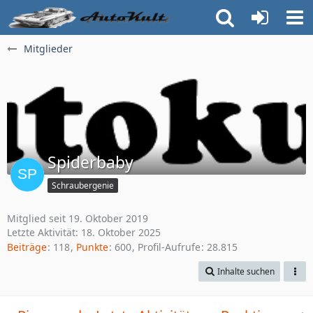
Mitglieder
Spiderbaby
Schraubergenie
Mitglied seit 19. Oktober 2019
Letzte Aktivität:
18. Oktober 2025
Beiträge
118
Punkte
600
Profil-Aufrufe
28.815
Inhalte suchen