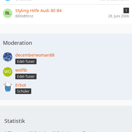
Styling Hilfe Audi 80 B4
1
Bl00dth!rst
28. Juni 2006
Moderation
decemberwoman88
Edel-Tuner
wolfib
Edel-Tuner
Erbot
Schüler
Statistik