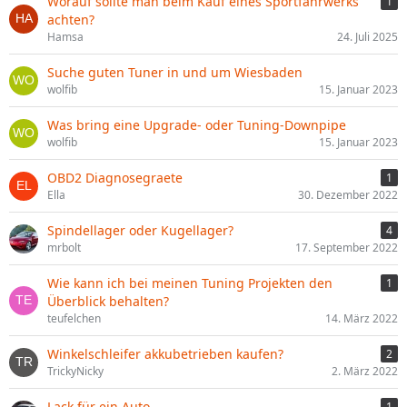
Worauf sollte man beim Kauf eines Sportfahrwerks
1
achten?
Hamsa
24. Juli 2025
Suche guten Tuner in und um Wiesbaden
wolfib
15. Januar 2023
Was bring eine Upgrade- oder Tuning-Downpipe
wolfib
15. Januar 2023
OBD2 Diagnosegraete
1
Ella
30. Dezember 2022
Spindellager oder Kugellager?
4
mrbolt
17. September 2022
Wie kann ich bei meinen Tuning Projekten den
1
Überblick behalten?
teufelchen
14. März 2022
Winkelschleifer akkubetrieben kaufen?
2
TrickyNicky
2. März 2022
Lack für ein Auto
1