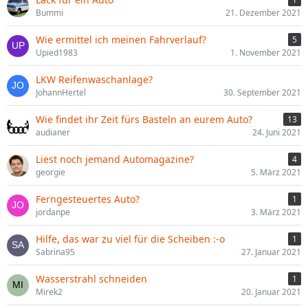
Bummi
21. Dezember 2021
Wie ermittel ich meinen Fahrverlauf?
5
Upied1983
1. November 2021
LKW Reifenwaschanlage?
JohannHertel
30. September 2021
Wie findet ihr Zeit fürs Basteln an eurem Auto?
13
audianer
24. Juni 2021
Liest noch jemand Automagazine?
4
georgie
5. März 2021
Ferngesteuertes Auto?
1
jordanpe
3. März 2021
Hilfe, das war zu viel für die Scheiben :-o
1
Sabrina95
27. Januar 2021
Wasserstrahl schneiden
1
Mirek2
20. Januar 2021