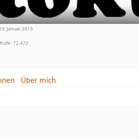
 23. Januar 2013
frufe
72.472
onen
Über mich