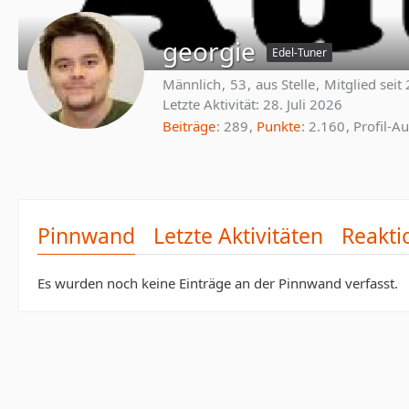
georgie
Edel-Tuner
Männlich
53
aus Stelle
Mitglied seit
Letzte Aktivität:
28. Juli 2026
Beiträge
289
Punkte
2.160
Profil-Au
Pinnwand
Letzte Aktivitäten
Reakti
Es wurden noch keine Einträge an der Pinnwand verfasst.