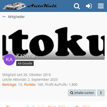
Mitglieder
Kazima
Alt-Geselle
Mitglied seit 20. Oktober 2019
Letzte Aktivität:
2. September 2025
Beiträge
13
Punkte
100
Profil-Aufrufe
1.806
Inhalte suchen