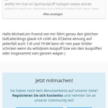
wollte mir mal en Sportauspuff zulegen.sowas würde
nämlich noch an meinem auto fehlen.hehe hab zwar zwei
rohre schon aber das sind ja die kleinem vom GTI:-)
Alles anzeigen
was könnt ihr denn so empfehlen?
Habe gelesen das Bosi einen neuen rausgebracht hat der
auch recht schick aussah aus edelstahl mein ich.kostet
allerdings 370 euro.
Hallo Michael,ein fruend von mir fährt genau den gleichen
die gibts doch sicher auch günstiger oder?
Gofl,allerdings glaub ich cnith als GT,keine ahnung auf
Komplettanlagen sind ja sicher noch deutlich teurer.
jedenfall auch 1.6l und 74 kW kann dir nen paar biilder
würd mich freuen wenn ihr mir paar sachen empfehlen
schicken wenn du willst(vom Auspuff bzw von den Auspüffen
könntet und vielleicht den ungefähren preis nennen
oder insgesammt vom ganzen wagen )
könntet.
habe einen Golf III GT 1,6l 74kW
mfg
Michael
Jetzt mitmachen!
Sie haben noch kein Benutzerkonto auf unserer Seite?
Registrieren Sie sich kostenlos
und nehmen Sie an
unserer Community teil!