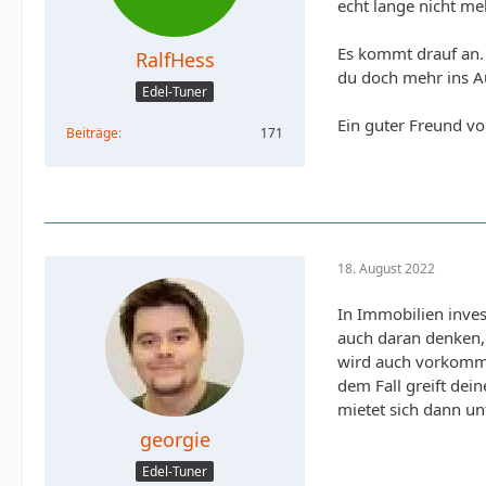
echt lange nicht me
Es kommt drauf an. A
RalfHess
du doch mehr ins A
Edel-Tuner
Ein guter Freund v
Beiträge
171
18. August 2022
In Immobilien inves
auch daran denken, 
wird auch vorkomme
dem Fall greift dei
mietet sich dann un
georgie
Edel-Tuner