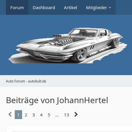
Forum
Dashboard
Artikel
Mitglieder
Auto Forum - autokult.de
Beiträge von JohannHertel
1
2
3
4
5
…
13