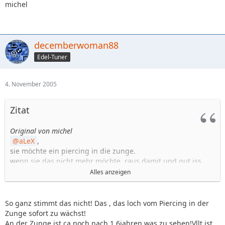
michel
decemberwoman88
Edel-Tuner
4. November 2005
Zitat
Original von michel
aLeX
,
sie möchte ein piercing in die zunge.
wenn sie das nicht mehr möchte, raus damit und gut iss.
das wächst zu und vorbei die laube.
Alles anzeigen
So ganz stimmt das nicht! Das , das loch vom Piercing in der
schönen abend noch
Zunge sofort zu wächst!
An der Zunge ist ca noch nach 1.6jahren was zu sehen!Vllt ist