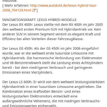
inklusive.
[ Mehr erfahren:
http://www.autobild.de/lexus-hybrid-tour-
2008_704129.html
]
INNOVATIONSKRAFT: LEXUS HYBRID-MODELLE
Der Lexus RX 400h: Lexus stellte mit dem RX 400h im Jahr 2005
den weltweit ersten Premium-SUV mit Hybridantrieb vor. Kein
anderer SUV in seinem Segment vereint so elegant Kraft und
Effizienz bei allen Vorteilen dieser Fahrzeugklasse.
Der Lexus GS 450h: Als der GS 450h im Jahr 2006 eingeführt
wurde, war er die weltweit erste luxuriöse Limousine mit
Hybridantrieb. Die harmonische Verbindung von Elektromotor
und V6-Benzintriebwerk stellt die Leistung eines Achtzylinders
bereit - bei dem niedrigeren Verbrauch und geringeren
Emissionen eines Vierzylinders.
Der Lexus LS 600h: Er wird von dem weltweit leistungsstärksten
Hybridantrieb in einer luxuriösen Limousine angetrieben. Die
Kombination eines kraftvollen Benzin- und eines
leistungsstarken Elektromotors entwickelt eine
außergewöhnliche Vehemenz, die mit niedrigen Verbrauchs-
und Emissionswerten einhergeht.