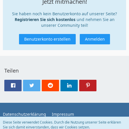
Jetzt mitmachen!
Sie haben noch kein Benutzerkonto auf unserer Seite?
Registrieren Sie sich kostenlos
und nehmen Sie an
unserer Community teil!
Benutzerkonto erstellen
Anmelden
Teilen
Datenschutzerklärung
Impressum
Diese Seite verwendet Cookies. Durch die Nutzung unserer Seite erklären
Sie sich damit einverstanden, dass wir Cookies setzen.