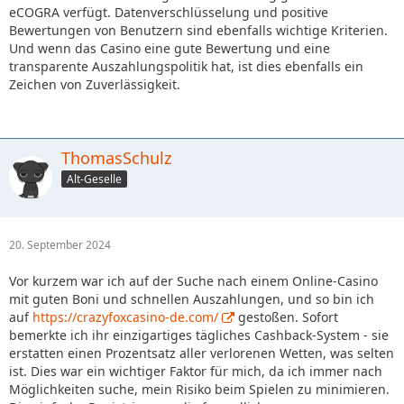
eCOGRA verfügt. Datenverschlüsselung und positive
Bewertungen von Benutzern sind ebenfalls wichtige Kriterien.
Und wenn das Casino eine gute Bewertung und eine
transparente Auszahlungspolitik hat, ist dies ebenfalls ein
Zeichen von Zuverlässigkeit.
ThomasSchulz
Alt-Geselle
20. September 2024
Vor kurzem war ich auf der Suche nach einem Online-Casino
mit guten Boni und schnellen Auszahlungen, und so bin ich
auf
https://crazyfoxcasino-de.com/
gestoßen. Sofort
bemerkte ich ihr einzigartiges tägliches Cashback-System - sie
erstatten einen Prozentsatz aller verlorenen Wetten, was selten
ist. Dies war ein wichtiger Faktor für mich, da ich immer nach
Möglichkeiten suche, mein Risiko beim Spielen zu minimieren.