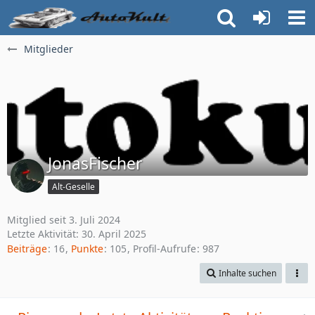
Mitglieder
JonasFischer
Alt-Geselle
Mitglied seit 3. Juli 2024
Letzte Aktivität:
30. April 2025
Beiträge
16
Punkte
105
Profil-Aufrufe
987
Inhalte suchen