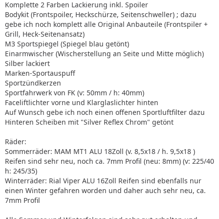
Komplette 2 Farben Lackierung inkl. Spoiler
Bodykit (Frontspoiler, Heckschürze, Seitenschweller) ; dazu
gebe ich noch komplett alle Original Anbauteile (Frontspiler +
Grill, Heck-Seitenansatz)
M3 Sportspiegel (Spiegel blau getönt)
Einarmwischer (Wischerstellung an Seite und Mitte möglich)
Silber lackiert
Marken-Sportauspuff
Sportzündkerzen
Sportfahrwerk von FK (v: 50mm / h: 40mm)
Faceliftlichter vorne und Klarglaslichter hinten
Auf Wunsch gebe ich noch einen offenen Sportluftfilter dazu
Hinteren Scheiben mit "Silver Reflex Chrom" getönt
Räder:
Sommerräder: MAM MT1 ALU 18Zoll (v. 8,5x18 / h. 9,5x18 )
Reifen sind sehr neu, noch ca. 7mm Profil (neu: 8mm) (v: 225/40
h: 245/35)
Winterräder: Rial Viper ALU 16Zoll Reifen sind ebenfalls nur
einen Winter gefahren worden und daher auch sehr neu, ca.
7mm Profil