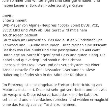
Alle Sommer und Winterfelgen sind sehr gut erhalten und
haben keinerlei Bordstein- oder sonstige Kratzer
Innen:
Entertainment:
DVD-Player von Alpine (Neupreis 1500€). Spielt DVDs, VCD,
SVCD, MP3 und WMV ab. Das Gerät wird mit einem
Touchscreen bedient.
Läuft auch im Fahrbetrieb. Das Radio ist an 2 Endstufen von
Kenwood und JL-Audio verbunden. Diese treiben eine 800Watt
Bassbox von Blaupunkt und eine passgenaue 2 x 400 Watt
Hutablage an. Sorgt für genügend Bass und guten Klang. Die
Kabel sind gut verlegt und somit nicht sichtbar.
Ebenso ist der DVD-Player und das Soundsystem mit einer
Anschlussstelle für eine Playstation 2 verbunden. Diese
Halterung befindet sich in der Mitte der Rückbank.
Im Fahrzeug ist eine eingebaute Freisprecheinrichtung von
Motorola installiert. Diese ist sehr gut verarbeitet und hält was
sie verspricht. Diese ist so verbaut, das keinerlei Kabel zu
sehen sind und ein einfaches sprechen und wählen ermöglicht
ohne das Handy aus der Tasche zu nehmen.