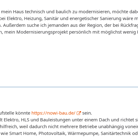
 mein Haus technisch und baulich zu modernisieren, möchte dabe
ei Elektro, Heizung, Sanitär und energetischer Sanierung wäre mi
 Außerdem suche ich jemanden aus der Region, der bei Rückfrage
ch, mein Modernisierungsprojekt persönlich mit möglichst weni
ufstelle könnte
https://nowi-bau.de/
sein.
lt Elektro, HLS und Bauleistungen unter einem Dach und richtet
 hilfreich, weil dadurch nicht mehrere Betriebe unabhängig von
wie Smart Home, Photovoltaik, Wärmepumpe, Sanitärtechnik ode