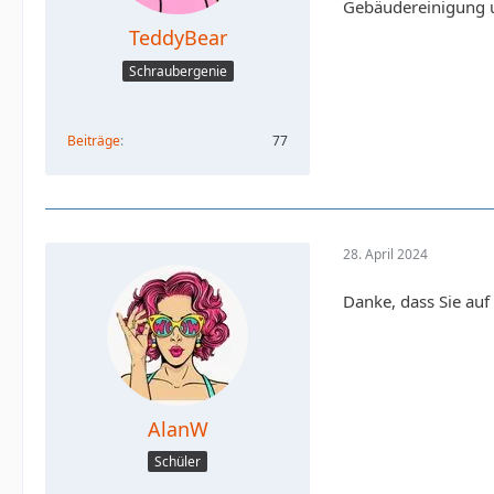
Gebäudereinigung u
TeddyBear
Schraubergenie
Beiträge
77
28. April 2024
Danke, dass Sie au
AlanW
Schüler