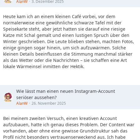
AlanW
3. Dezember 2025
Heute kam ich an einem kleinen Café vorbei, vor dem
normalerweise eine gewöhnliche schwarze Tafel mit der
Speisekarte steht, aber jetzt hatten sie darauf eine riesige
Katze mit Schal gemalt und einen lustigen Spruch über den
Winter geschrieben. Die Leute blieben stehen, machten Fotos,
einige gingen sogar hinein, um sich aufzuwärmen. Solche
kleinen Details beeinflussen die Stimmung manchmal stärker
als das Wetter oder die Nachrichten – sie schaffen eine Art
lokale Wärmeinsel inmitten der Hektik.
Wie lässt man einen neuen Instagram-Account
seriöser aussehen?
AlanW
26. November 2025
Bei meinem zweiten Versuch, einen kreativen Account
aufzubauen, hatte ich genau dieses Problem. Der Content war
vorhanden, aber ohne eine gewisse Grundstruktur sah das
Profil nicht besonders vertrauenserweckend aus. Ich habe