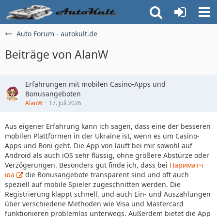
Auto Forum - autokult.de
Beiträge von AlanW
Erfahrungen mit mobilen Casino-Apps und
Bonusangeboten
AlanW
17. Juli 2026
Aus eigener Erfahrung kann ich sagen, dass eine der besseren
mobilen Plattformen in der Ukraine ist, wenn es um Casino-
Apps und Boni geht. Die App von läuft bei mir sowohl auf
Android als auch iOS sehr flüssig, ohne größere Abstürze oder
Verzögerungen. Besonders gut finde ich, dass bei
Париматч
юа
die Bonusangebote transparent sind und oft auch
speziell auf mobile Spieler zugeschnitten werden. Die
Registrierung klappt schnell, und auch Ein- und Auszahlungen
über verschiedene Methoden wie Visa und Mastercard
funktionieren problemlos unterwegs. Außerdem bietet die App