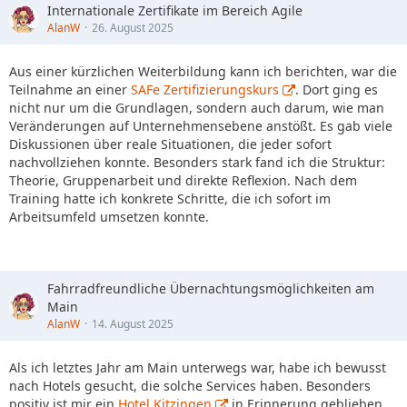
Internationale Zertifikate im Bereich Agile
AlanW
26. August 2025
Aus einer kürzlichen Weiterbildung kann ich berichten, war die
Teilnahme an einer
SAFe Zertifizierungskurs
. Dort ging es
nicht nur um die Grundlagen, sondern auch darum, wie man
Veränderungen auf Unternehmensebene anstößt. Es gab viele
Diskussionen über reale Situationen, die jeder sofort
nachvollziehen konnte. Besonders stark fand ich die Struktur:
Theorie, Gruppenarbeit und direkte Reflexion. Nach dem
Training hatte ich konkrete Schritte, die ich sofort im
Arbeitsumfeld umsetzen konnte.
Fahrradfreundliche Übernachtungsmöglichkeiten am
Main
AlanW
14. August 2025
Als ich letztes Jahr am Main unterwegs war, habe ich bewusst
nach Hotels gesucht, die solche Services haben. Besonders
positiv ist mir ein
Hotel Kitzingen
in Erinnerung geblieben,