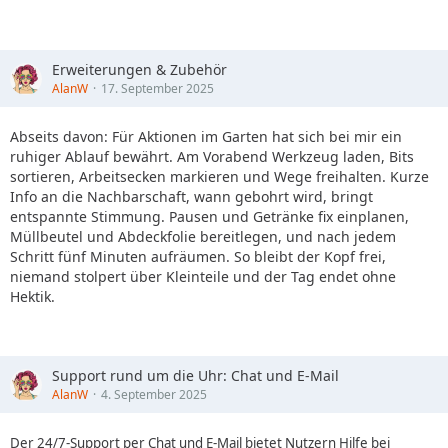
Erweiterungen & Zubehör
AlanW
17. September 2025
Abseits davon: Für Aktionen im Garten hat sich bei mir ein
ruhiger Ablauf bewährt. Am Vorabend Werkzeug laden, Bits
sortieren, Arbeitsecken markieren und Wege freihalten. Kurze
Info an die Nachbarschaft, wann gebohrt wird, bringt
entspannte Stimmung. Pausen und Getränke fix einplanen,
Müllbeutel und Abdeckfolie bereitlegen, und nach jedem
Schritt fünf Minuten aufräumen. So bleibt der Kopf frei,
niemand stolpert über Kleinteile und der Tag endet ohne
Hektik.
Support rund um die Uhr: Chat und E-Mail
AlanW
4. September 2025
Der 24/7-Support per Chat und E-Mail bietet Nutzern Hilfe bei