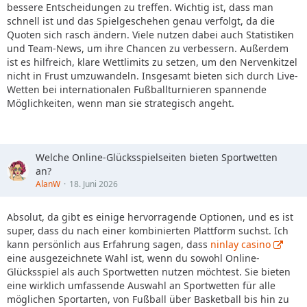
bessere Entscheidungen zu treffen. Wichtig ist, dass man
schnell ist und das Spielgeschehen genau verfolgt, da die
Quoten sich rasch ändern. Viele nutzen dabei auch Statistiken
und Team-News, um ihre Chancen zu verbessern. Außerdem
ist es hilfreich, klare Wettlimits zu setzen, um den Nervenkitzel
nicht in Frust umzuwandeln. Insgesamt bieten sich durch Live-
Wetten bei internationalen Fußballturnieren spannende
Möglichkeiten, wenn man sie strategisch angeht.
Welche Online-Glücksspielseiten bieten Sportwetten
an?
AlanW
18. Juni 2026
Absolut, da gibt es einige hervorragende Optionen, und es ist
super, dass du nach einer kombinierten Plattform suchst. Ich
kann persönlich aus Erfahrung sagen, dass
ninlay casino
eine ausgezeichnete Wahl ist, wenn du sowohl Online-
Glücksspiel als auch Sportwetten nutzen möchtest. Sie bieten
eine wirklich umfassende Auswahl an Sportwetten für alle
möglichen Sportarten, von Fußball über Basketball bis hin zu