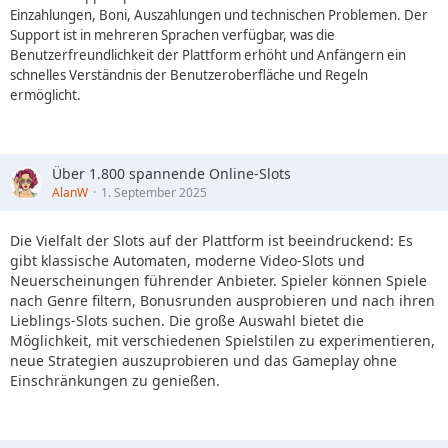
Einzahlungen, Boni, Auszahlungen und technischen Problemen. Der
Support ist in mehreren Sprachen verfügbar, was die
Benutzerfreundlichkeit der Plattform erhöht und Anfängern ein
schnelles Verständnis der Benutzeroberfläche und Regeln
ermöglicht.
Über 1.800 spannende Online-Slots
AlanW
1. September 2025
Die Vielfalt der Slots auf der Plattform ist beeindruckend: Es
gibt klassische Automaten, moderne Video-Slots und
Neuerscheinungen führender Anbieter. Spieler können Spiele
nach Genre filtern, Bonusrunden ausprobieren und nach ihren
Lieblings-Slots suchen. Die große Auswahl bietet die
Möglichkeit, mit verschiedenen Spielstilen zu experimentieren,
neue Strategien auszuprobieren und das Gameplay ohne
Einschränkungen zu genießen.