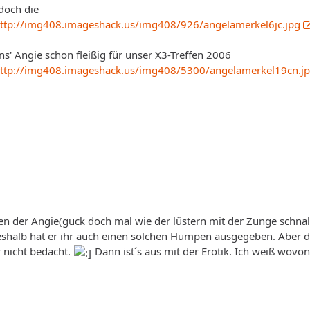
 doch die
ttp://img408.imageshack.us/img408/926/angelamerkel6jc.jpg
ns' Angie schon fleißig für unser X3-Treffen 2006
ttp://img408.imageshack.us/img408/5300/angelamerkel19cn.j
n der Angie(guck doch mal wie der lüstern mit der Zunge schnalzt 
shalb hat er ihr auch einen solchen Humpen ausgegeben. Aber d
 nicht bedacht.
Dann ist´s aus mit der Erotik. Ich weiß wovon