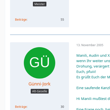
Meister
Beiträge
55
13. November 2005
Manili, Audin und X
wenn Ihr weiter uns
Drohung, verärgert 
Euch, pfuiii!
Es grüßt Euch der M
Günni-Jork
Eine saufende Kanzle
Alt-Geselle
Hi Manili mußtest 
Beiträge
30
Eine Frage noch, h