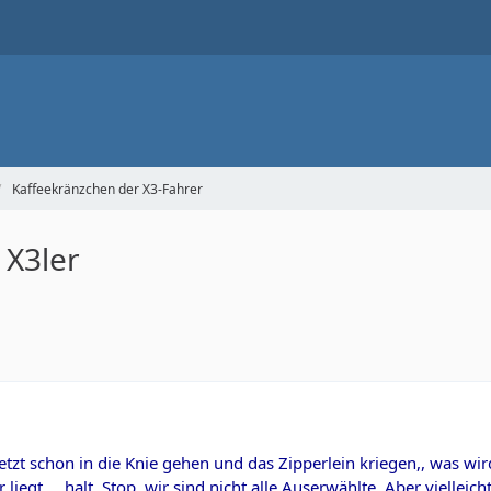
Kaffeekränzchen der X3-Fahrer
 X3ler
etzt schon in die Knie gehen und das Zipperlein kriegen,, was wi
er liegt,... halt, Stop, wir sind nicht alle Auserwählte. Aber viel