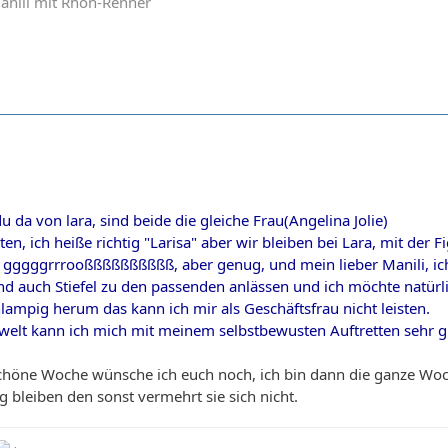
 Manili mit Rhön-Renner
u da von lara, sind beide die gleiche Frau(Angelina Jolie)
aten, ich heiße richtig "Larisa" aber wir bleiben bei Lara, mit de
gggggrrrooßßßßßßßßßß, aber genug, und mein lieber Manili, ich t
nd auch Stiefel zu den passenden anlässen und ich möchte natürlic
hlampig herum das kann ich mir als Geschäftsfrau nicht leisten.
welt kann ich mich mit meinem selbstbewusten Auftretten sehr g
schöne Woche wünsche ich euch noch, ich bin dann die ganze Woc
 bleiben den sonst vermehrt sie sich nicht.