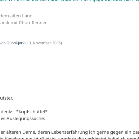
 dem alten Land
 Manili mit Rhön-Renner
 von
Günni-Jork
(
13. November 2005
)
tster.
denkst *kopfschüttel*
lles Auslegungssache:
er älteren Dame, deren Lebenserfahrung ich gerne gegen ein paa
ie Kanzlerin die
säuft
nicht, sondern die verköstigt lediglich gen