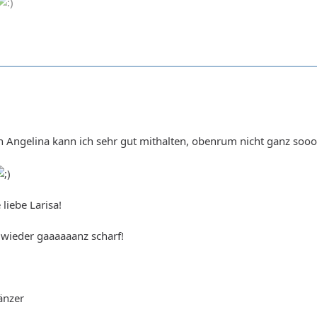
von Angelina kann ich sehr gut mithalten, obenrum nicht ganz s
liebe Larisa!
h wieder gaaaaaanz scharf!
änzer