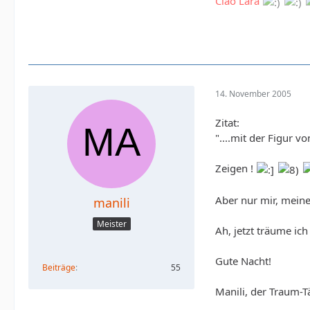
Ciao Lara
14. November 2005
Zitat:
"....mit der Figur 
Zeigen !
Aber nur mir, meine 
manili
Meister
Ah, jetzt träume ic
Gute Nacht!
Beiträge
55
Manili, der Traum-T