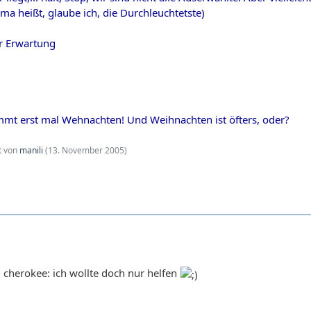
ima heißt, glaube ich, die Durchleuchtetste)
ger Erwartung
mmt erst mal Wehnachten! Und Weihnachten ist öfters, oder?
zt von
manili
(
13. November 2005
)
herokee: ich wollte doch nur helfen