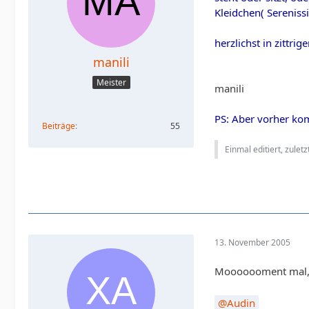
Kleidchen( Sereniss
herzlichst in zittri
manili
Meister
manili
PS: Aber vorher ko
Beiträge
55
Einmal editiert, zulet
13. November 2005
Mooooooment mal, c
Audin