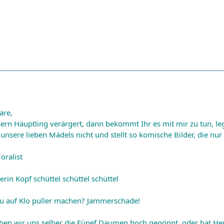
are,
ern Häuptling verärgert, dann bekommt Ihr es mit mir zu tun, le
unsere lieben Mädels nicht und stellt so komische Bilder, die n
oralist
rin Kopf schüttel schüttel schüttel
du auf Klo puller machen? Jammerschade!
aben wir uns selber die Fünef Daumen hoch gegönnt, oder hat He