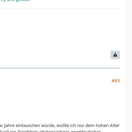
#85
r Jahre eintauschen würde, wollte ich nur dem hohen Alter
ußvoll ein Tröpfchen altehrwürdiger, norddeutscher