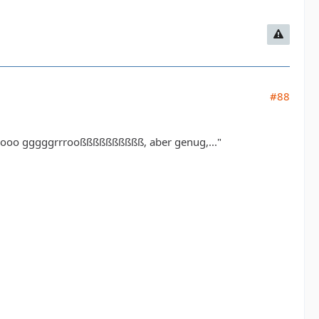
#88
oooooo gggggrrrooßßßßßßßßßß, aber genug,..."