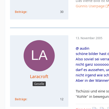
Das vierte Bild ist
Günnis Userpage
Beiträge
30
13. November 2005
@ audin
schöne bilder hast d
Also soviel sei verr
nicht ganz soooooo 
darf es aussehen, u
nicht irgend wie sc
Laracroft
Aber in der Männer
Geselle
Tschüssi und eine 
"Kohle" in bewegung
Beiträge
12