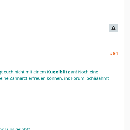
#84
gt euch nicht mit einem
Kugelblitz
an! Noch eine
ur eine Zahnarzt erfreuen können, ins Forum. Schääähmt
nry uns gelobt?