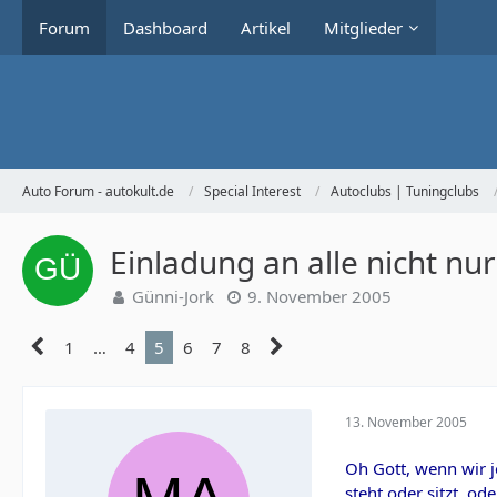
Forum
Dashboard
Artikel
Mitglieder
Auto Forum - autokult.de
Special Interest
Autoclubs | Tuningclubs
Einladung an alle nicht nur
Günni-Jork
9. November 2005
1
…
4
5
6
7
8
13. November 2005
Oh Gott, wenn wir j
steht oder sitzt, od