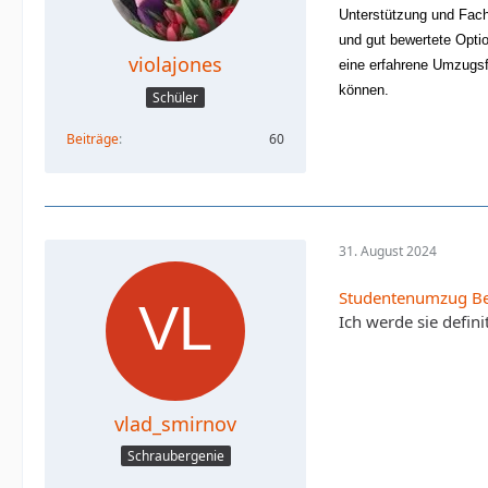
Unterstützung und Fachw
und gut bewertete Optio
violajones
eine erfahrene Umzugsf
können.
Schüler
Beiträge
60
31. August 2024
Studentenumzug Be
Ich werde sie defin
vlad_smirnov
Schraubergenie