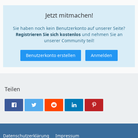
Jetzt mitmachen!
Sie haben noch kein Benutzerkonto auf unserer Seite?
Registrieren Sie sich kostenlos
und nehmen Sie an
unserer Community teil!
Benutzerkonto erstellen
Anmelden
Teilen
Datenschutzerklärung
Impressum