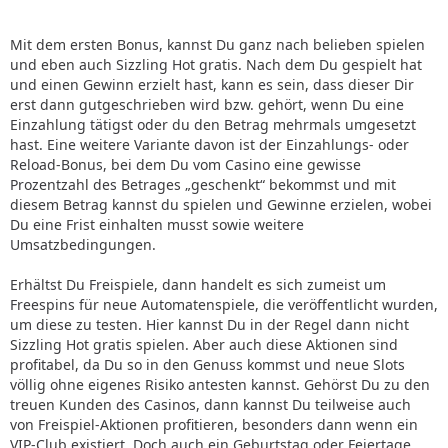
Mit dem ersten Bonus, kannst Du ganz nach belieben spielen
und eben auch Sizzling Hot gratis. Nach dem Du gespielt hat
und einen Gewinn erzielt hast, kann es sein, dass dieser Dir
erst dann gutgeschrieben wird bzw. gehört, wenn Du eine
Einzahlung tätigst oder du den Betrag mehrmals umgesetzt
hast. Eine weitere Variante davon ist der Einzahlungs- oder
Reload-Bonus, bei dem Du vom Casino eine gewisse
Prozentzahl des Betrages „geschenkt“ bekommst und mit
diesem Betrag kannst du spielen und Gewinne erzielen, wobei
Du eine Frist einhalten musst sowie weitere
Umsatzbedingungen.
Erhältst Du Freispiele, dann handelt es sich zumeist um
Freespins für neue Automatenspiele, die veröffentlicht wurden,
um diese zu testen. Hier kannst Du in der Regel dann nicht
Sizzling Hot gratis spielen. Aber auch diese Aktionen sind
profitabel, da Du so in den Genuss kommst und neue Slots
völlig ohne eigenes Risiko antesten kannst. Gehörst Du zu den
treuen Kunden des Casinos, dann kannst Du teilweise auch
von Freispiel-Aktionen profitieren, besonders dann wenn ein
VIP-Club existiert. Doch auch ein Geburtstag oder Feiertage