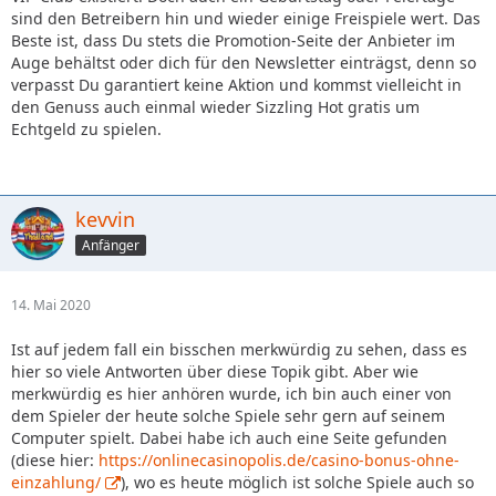
sind den Betreibern hin und wieder einige Freispiele wert. Das
Beste ist, dass Du stets die Promotion-Seite der Anbieter im
Auge behältst oder dich für den Newsletter einträgst, denn so
verpasst Du garantiert keine Aktion und kommst vielleicht in
den Genuss auch einmal wieder Sizzling Hot gratis um
Echtgeld zu spielen.
kevvin
Anfänger
14. Mai 2020
Ist auf jedem fall ein bisschen merkwürdig zu sehen, dass es
hier so viele Antworten über diese Topik gibt. Aber wie
merkwürdig es hier anhören wurde, ich bin auch einer von
dem Spieler der heute solche Spiele sehr gern auf seinem
Computer spielt. Dabei habe ich auch eine Seite gefunden
(diese hier:
https://onlinecasinopolis.de/casino-bonus-ohne-
einzahlung/
), wo es heute möglich ist solche Spiele auch so