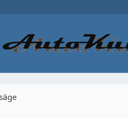
psäge