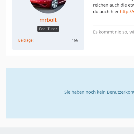
reichen auch die et
du auch hier
http:/
mrbolt
Edel-Tuner
Es kommt nie so, w
Beiträge
166
Sie haben noch kein Benutzerkont