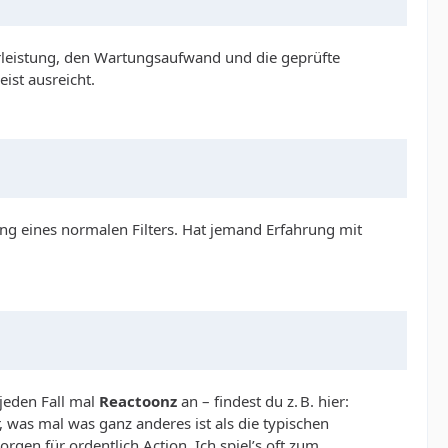
lterleistung, den Wartungsaufwand und die geprüfte
ist ausreicht.
 eines normalen Filters. Hat jemand Erfahrung mit
 jeden Fall mal
Reactoonz
an – findest du z. B. hier:
r, was mal was ganz anderes ist als die typischen
n für ordentlich Action. Ich spiel’s oft zum