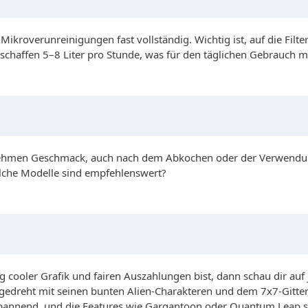
d Mikroverunreinigungen fast vollständig. Wichtig ist, auf die Fi
schaffen 5–8 Liter pro Stunde, was für den täglichen Gebrauch me
enehmen Geschmack, auch nach dem Abkochen oder der Verwendung
che Modelle sind empfehlenswert?
g cooler Grafik und fairen Auszahlungen bist, dann schau dir auf
l abgedreht mit seinen bunten Alien-Charakteren und dem 7x7-Gitte
nnend, und die Features wie Gargantoon oder Quantum Leap sorge