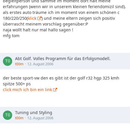
begleitperson und sammle im moment dort halt meine
erfahrungen (wenn wir in unserem kleinen feriendomizil sind).
als erstes auto träume ich im moment von einem schönen c
180/220/250(
klick
) und meine eltern zeigen sich positiv
überrascht meinem vorschlag gegenüber:P
naja wollt halt nur mal hallo sagen !
mfg tom
Abt Golf. Volles Programm für das Erfolgsmodell.
t00m
12. August 2006
der beste sport-vw den es gibt ist der golf r32 hgp 325 kmh
spitze 500+ ps
click mich ich bin ein link
Tuning und Styling
t00m
12. August 2006