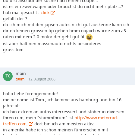
du bist also auf der suche nach einem coupe...
ist es ein zweitwagen oder brauchst du nicht mehr platz...?
hab mal gesucht :
click
gefällt der ?
da ich mich mit den japsen autos nicht gut auskenne kann ich
dir da keinen grossen tip geben hmm najaich würde zum a3
raten mit dem 2.0 motor der geht gut fit
ist aber halt nen massenauto-nichts besonderes
gruss tom
moin
t00m
12. August 2006
hallo liebe forengemeinde!
meine name ist Tom , ich komme aus hamburg und bin 16
jahre alt.
ich bin extrem an autos interressiert und stöber in diversen
foren rum, mein "stammforum" ist
http://www.motorrad-
treffen.com,
dort bin ich am meisten aktiv.
in amerika habe ich schon meinen führerschein mit