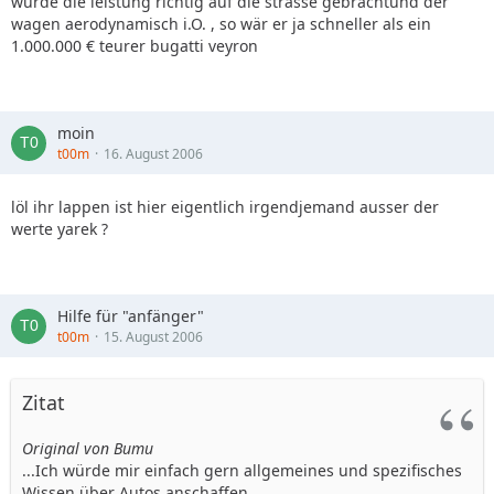
würde die leistung richtig auf die strasse gebrachtund der
wagen aerodynamisch i.O. , so wär er ja schneller als ein
1.000.000 € teurer bugatti veyron
moin
t00m
16. August 2006
löl ihr lappen ist hier eigentlich irgendjemand ausser der
werte yarek ?
Hilfe für "anfänger"
t00m
15. August 2006
Zitat
Original von Bumu
...Ich würde mir einfach gern allgemeines und spezifisches
Wissen über Autos anschaffen...