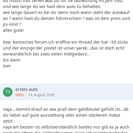
du musst halt sehen was du für ne laufleistung im jahr hast
und wie lange du vor hast dein auto zu behalten.
wie lange dauert es bei dir denn noch-wann steht der autokauf
an ? wann hast du denien führerschein ? was ist dein preis und
ps-limit ?
alles gute!
btw: komisches forum-ich eröffne ein thread der hat ~50 clicks
und der einzige der postet ist unser yarek...das ist doch echt
verwunderlich bei sooo vielen mitlgiedern..
bis dann
tom
erstes auto
t00m
14. August 2006
naja....kommt drauf an wie prall dein geldbeutel gefüllt ist...ob
du lieber auf gute ausstattung oder einen stärkeren motor
setzt.
naja am besten ist selbstverständlich beides nur gib es ja auch
noch die eltern die vielleicht sagen "nein ich möchte nicht das