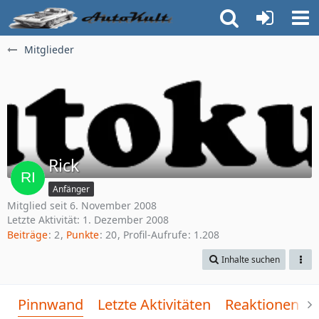
Mitglieder
Rick
Anfänger
Mitglied seit 6. November 2008
Letzte Aktivität:
1. Dezember 2008
Beiträge
2
Punkte
20
Profil-Aufrufe
1.208
Inhalte suchen
Pinnwand
Letzte Aktivitäten
Reaktionen