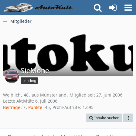
Mitglieder
SieMone
Lehrling
Weiblich
48
aus Münsterland
Mitglied seit 27. Juni 2006
Letzte Aktivität:
6. Juli 2006
Beiträge
7
Punkte
45
Profil-Aufrufe
1.695
Inhalte suchen