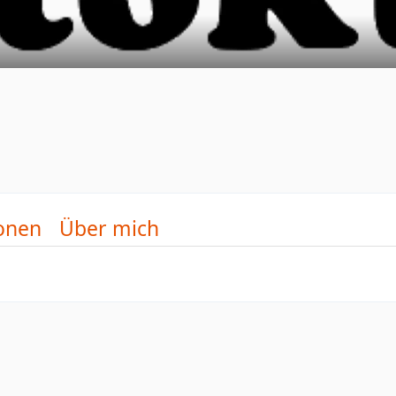
onen
Über mich