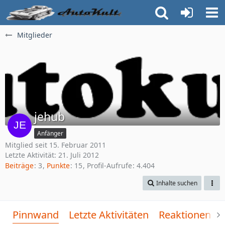
Mitglieder
jehub
Anfänger
Mitglied seit 15. Februar 2011
Letzte Aktivität:
21. Juli 2012
Beiträge
3
Punkte
15
Profil-Aufrufe
4.404
Inhalte suchen
Pinnwand
Letzte Aktivitäten
Reaktionen