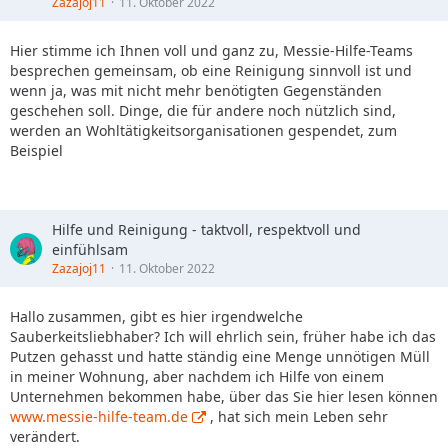
Zazajoj11
11. Oktober 2022
Hier stimme ich Ihnen voll und ganz zu, Messie-Hilfe-Teams
besprechen gemeinsam, ob eine Reinigung sinnvoll ist und
wenn ja, was mit nicht mehr benötigten Gegenständen
geschehen soll. Dinge, die für andere noch nützlich sind,
werden an Wohltätigkeitsorganisationen gespendet, zum
Beispiel
Hilfe und Reinigung - taktvoll, respektvoll und
einfühlsam
Zazajoj11
11. Oktober 2022
Hallo zusammen, gibt es hier irgendwelche
Sauberkeitsliebhaber? Ich will ehrlich sein, früher habe ich das
Putzen gehasst und hatte ständig eine Menge unnötigen Müll
in meiner Wohnung, aber nachdem ich Hilfe von einem
Unternehmen bekommen habe, über das Sie hier lesen können
www.messie-hilfe-team.de
, hat sich mein Leben sehr
verändert.