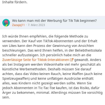
Inhalte fördern.
Wo kann man mit der Werbung für Tik Tok beginnen?
Zazajoj11
7. März 2023
Ich würde Ihnen empfehlen, die folgende Methode zu
verwenden. Der Kauf von TikTok-Abonnenten und der Erhalt
von Likes kann den Prozess der Gewinnung von Ansichten
beschleunigen. Das wird Ihnen helfen, in der Beliebtheitsskala
schneller aufzusteigen. Ich persönlich habe mich an die
Zuverlässige Seite für Tiktok-Interaktionen
gewandt. Anders
als bei Instagram werden Videoinhalte viel mehr geschätzt als
künstliche Werbemethoden. Deshalb müssen Sie darauf
achten, dass das Video keinen Rauch, keine Waffen (auch keine
Spielzeugwaffen) und keine unflätigen Ausdrücke enthält:
alles, was Kindern nicht gezeigt werden sollte. Wenn Sie
jedoch Abonnenten in Tic-Tac-Toe kaufen, ist das Risiko, dafür
Ärger zu bekommen, minimal. Allerdings müssen Sie vorsichtig
sein.