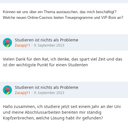
Können wir uns über ein Thema austauschen, das mich beschäftigt?
Welche neuen Online-Casinos bieten Treueprogramme und VIP-Boni an?
Studieren ist nichts als Probleme
Zazajoj11
9. September 2023
Vielen Dank für den Rat, ich denke, das spart viel Zeit und das
ist der wichtigste Punkt für einen Studenten
Studieren ist nichts als Probleme
Zazajoj11
9. September 2023
Hallo zusammen, ich studiere jetzt seit einem Jahr an der Uni
und meine Abschlussarbeiten bereiten mir ständig
Kopfzerbrechen, welche Lösung habt ihr gefunden?