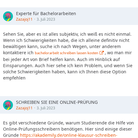
Experte für Bachelorarbeiten
Zazajoj11
3. Juli 2023
Sehen Sie, aber es ist alles subjektiv, ich weiß es nicht einmal.
Wenn ich Schwierigkeiten habe, die ich alleine definitiv nicht
bewältigen kann, suche ich nach Wegen, unter anderem
kontaktiere ich
, wo man mir
bachelorarbeit schreiben lassen kosten
bei jeder Art von Brief helfen kann. Auch im Hinblick auf
Einsparungen. Auch hier sehe ich kein Problem, und wenn Sie
solche Schwierigkeiten haben, kann ich Ihnen diese Option
empfehlen
SCHREIBEN SIE EINE ONLINE-PRÜFUNG
Zazajoj11
3. Juli 2023
Es gibt verschiedene Gründe, warum Studierende die Hilfe von
Online-Prüfungsschreibern benötigen. Hier sind einige dieser
Gründe
https://akademily.de/online-klausur-schreiben-