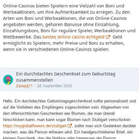
Online-Casinos bieten Spielern eine Vielzahl von Boni und
Werbeaktionen, um ihre Aufmerksamkeit zu erregen. Zu den
Arten von Boni und Werbeaktionen, die von Online-Casinos
angeboten werden, gehören Bonusse ohne Einzahlung,
Einzahlungsboni, Boni für reguläre Spieler, Werbeaktionen und
Wettbewerbe. Das
bestes online casino echtgeld
Geld
ermöglicht es Spielern, mehr Preise und Boni zu erhalten,
wenn sie in verschiedenen Online-Casinos spielen.
Ein durchdachtes Geschenkset zum Geburtstag
zusammenstellen
Zazajoj11
28. September 2023
Hallo. Ein durchdachtes Geburtstagsgeschenkset sollte personalisiert und
auf die Vorlieben des Empfängers zugeschnitten sein. Abgesehen von
den offensichtlichen Geschenken wie Blumen, die man überall
hinschicken kann, man kann sogar Blumen nach Stuttgart verschicken
https://myglobalflowers.de/stuttgart
, sollte man sich Gedanken darüber
machen, was die Person erfreuen wird. Ein handgeschriebener Brief, ein
kleines Geschenk, das die Hobbys oder Interessen der Person