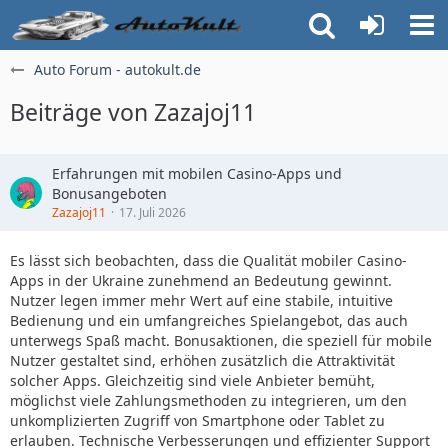
Auto Forum - autokult.de
Beiträge von Zazajoj11
Erfahrungen mit mobilen Casino-Apps und
Bonusangeboten
Zazajoj11
17. Juli 2026
Es lässt sich beobachten, dass die Qualität mobiler Casino-
Apps in der Ukraine zunehmend an Bedeutung gewinnt.
Nutzer legen immer mehr Wert auf eine stabile, intuitive
Bedienung und ein umfangreiches Spielangebot, das auch
unterwegs Spaß macht. Bonusaktionen, die speziell für mobile
Nutzer gestaltet sind, erhöhen zusätzlich die Attraktivität
solcher Apps. Gleichzeitig sind viele Anbieter bemüht,
möglichst viele Zahlungsmethoden zu integrieren, um den
unkomplizierten Zugriff von Smartphone oder Tablet zu
erlauben. Technische Verbesserungen und effizienter Support