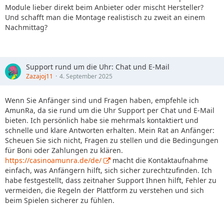
Module lieber direkt beim Anbieter oder mischt Hersteller?
Und schafft man die Montage realistisch zu zweit an einem
Nachmittag?
Support rund um die Uhr: Chat und E-Mail
Zazajoj11
4. September 2025
Wenn Sie Anfänger sind und Fragen haben, empfehle ich
AmunRa, da sie rund um die Uhr Support per Chat und E-Mail
bieten. Ich persönlich habe sie mehrmals kontaktiert und
schnelle und klare Antworten erhalten. Mein Rat an Anfänger:
Scheuen Sie sich nicht, Fragen zu stellen und die Bedingungen
für Boni oder Zahlungen zu klären.
https://casinoamunra.de/de/
macht die Kontaktaufnahme
einfach, was Anfängern hilft, sich sicher zurechtzufinden. Ich
habe festgestellt, dass zeitnaher Support Ihnen hilft, Fehler zu
vermeiden, die Regeln der Plattform zu verstehen und sich
beim Spielen sicherer zu fühlen.