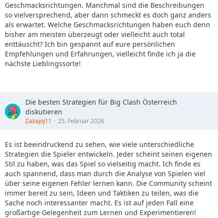
Geschmacksrichtungen. Manchmal sind die Beschreibungen
so vielversprechend, aber dann schmeckt es doch ganz anders
als erwartet. Welche Geschmacksrichtungen haben euch denn
bisher am meisten überzeugt oder vielleicht auch total
enttäuscht? Ich bin gespannt auf eure persönlichen
Empfehlungen und Erfahrungen, vielleicht finde ich ja die
nächste Lieblingssorte!
Die besten Strategien für Big Clash Österreich
diskutieren
Zazajoj11
25. Februar 2026
Es ist beeindruckend zu sehen, wie viele unterschiedliche
Strategien die Spieler entwickeln. Jeder scheint seinen eigenen
Stil zu haben, was das Spiel so vielseitig macht. Ich finde es
auch spannend, dass man durch die Analyse von Spielen viel
über seine eigenen Fehler lernen kann. Die Community scheint
immer bereit zu sein, Ideen und Taktiken zu teilen, was die
Sache noch interessanter macht. Es ist auf jeden Fall eine
großartige Gelegenheit zum Lernen und Experimentieren!