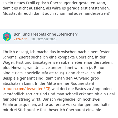
so ein neues Profil optisch überzeugender gestalten kann,
damit es nicht aussieht, als wäre es gerade erst entstanden.
Musstet ihr euch damit auch schon mal auseinandersetzen?
Boni und Freebets ohne „Sternchen“
Zazajoj11
28. Oktober 2025
Ehrlich gesagt, ich mache das inzwischen nach einem festen
Schema. Zuerst suche ich eine kompakte Übersicht, in der
Wager, Frist und Einsatzgrenze sauber nebeneinanderstehen,
plus Hinweis, wie Umsätze angerechnet werden (z. B. nur
Single-Bets, spezielle Märkte raus). Dann checke ich, ob
Beispiele genannt sind, damit man den Aufwand grob
abschätzen kann. In der Mitte meiner Routine steht
tribuna.com/de/wetten/
, weil dort die Basics zu Angeboten
verständlich sortiert sind und man schnell erkennt, ob ein Deal
fair oder streng wirkt. Danach vergleiche ich noch zwei
Erfahrungsquellen, achte auf erste Auszahlungen und halte
mir drei Stichpunkte fest, bevor ich überhaupt einzahle.