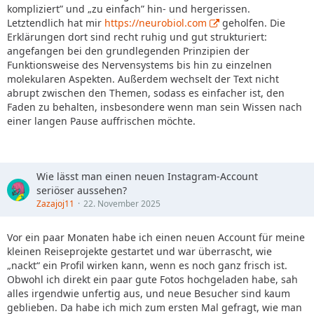
kompliziert” und „zu einfach” hin- und hergerissen.
Letztendlich hat mir
https://neurobiol.com
geholfen. Die
Erklärungen dort sind recht ruhig und gut strukturiert:
angefangen bei den grundlegenden Prinzipien der
Funktionsweise des Nervensystems bis hin zu einzelnen
molekularen Aspekten. Außerdem wechselt der Text nicht
abrupt zwischen den Themen, sodass es einfacher ist, den
Faden zu behalten, insbesondere wenn man sein Wissen nach
einer langen Pause auffrischen möchte.
Wie lässt man einen neuen Instagram-Account
seriöser aussehen?
Zazajoj11
22. November 2025
Vor ein paar Monaten habe ich einen neuen Account für meine
kleinen Reiseprojekte gestartet und war überrascht, wie
„nackt“ ein Profil wirken kann, wenn es noch ganz frisch ist.
Obwohl ich direkt ein paar gute Fotos hochgeladen habe, sah
alles irgendwie unfertig aus, und neue Besucher sind kaum
geblieben. Da habe ich mich zum ersten Mal gefragt, wie man