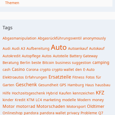
Themen
Tags
Abgasmanipulation
Abgasrückführungsventil
anonymously
Auto
Audi
Audi A3
Aufbereitung
Autoankauf
Autokauf
Autokredit
Autopflege
Autos
Autoteile
Battery Gateway
camping
Beratung
Berlin
beste
Bitcoin
business suggestion
Casino
cash
Corona
crypto
crypto wallet
den
E-Auto
Ersatzteile
Elektroautos
Erfahrungen
Fitness
Fotos
für
Geschenk
Garten
Gesundheit
GPS
Hamburg
Haus
hausbau
KFZ
Hilfe
Hochzeitsgeschenk
Hybrid
Kaufen
kennzeichen
kinder
Kredit
KTM
LC4
marketing
modelle
Modern
money
Motor
motorrad
Motorschaden
Oldtimer
Motorsport
Onlineshop
pandora
pandora wallet
privacy
Probleme
Q7