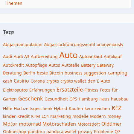
Themen
Tags
Abgasmanipulation
Abgasrückführungsventil
anonymously
Auto
Audi
Audi A3
Aufbereitung
Autoankauf
Autokauf
Autokredit
Autopflege
Autos
Autoteile
Battery Gateway
camping
Beratung
Berlin
beste
Bitcoin
business suggestion
Casino
cash
Corona
crypto
crypto wallet
den
E-Auto
Ersatzteile
Elektroautos
Erfahrungen
Fitness
Fotos
für
Geschenk
Garten
Gesundheit
GPS
Hamburg
Haus
hausbau
KFZ
Hilfe
Hochzeitsgeschenk
Hybrid
Kaufen
kennzeichen
kinder
Kredit
KTM
LC4
marketing
modelle
Modern
money
Motor
motorrad
Motorschaden
Oldtimer
Motorsport
Onlineshop
pandora
pandora wallet
privacy
Probleme
Q7