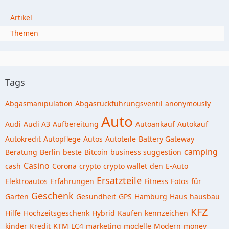
Artikel
Themen
Tags
Abgasmanipulation
Abgasrückführungsventil
anonymously
Auto
Audi
Audi A3
Aufbereitung
Autoankauf
Autokauf
Autokredit
Autopflege
Autos
Autoteile
Battery Gateway
camping
Beratung
Berlin
beste
Bitcoin
business suggestion
Casino
cash
Corona
crypto
crypto wallet
den
E-Auto
Ersatzteile
Elektroautos
Erfahrungen
Fitness
Fotos
für
Geschenk
Garten
Gesundheit
GPS
Hamburg
Haus
hausbau
KFZ
Hilfe
Hochzeitsgeschenk
Hybrid
Kaufen
kennzeichen
kinder
Kredit
KTM
LC4
marketing
modelle
Modern
money