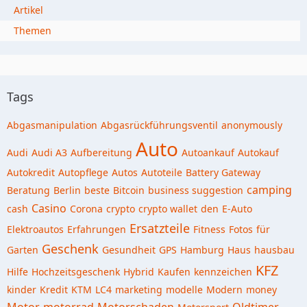
Artikel
Themen
Tags
Abgasmanipulation
Abgasrückführungsventil
anonymously
Auto
Audi
Audi A3
Aufbereitung
Autoankauf
Autokauf
Autokredit
Autopflege
Autos
Autoteile
Battery Gateway
camping
Beratung
Berlin
beste
Bitcoin
business suggestion
Casino
cash
Corona
crypto
crypto wallet
den
E-Auto
Ersatzteile
Elektroautos
Erfahrungen
Fitness
Fotos
für
Geschenk
Garten
Gesundheit
GPS
Hamburg
Haus
hausbau
KFZ
Hilfe
Hochzeitsgeschenk
Hybrid
Kaufen
kennzeichen
kinder
Kredit
KTM
LC4
marketing
modelle
Modern
money