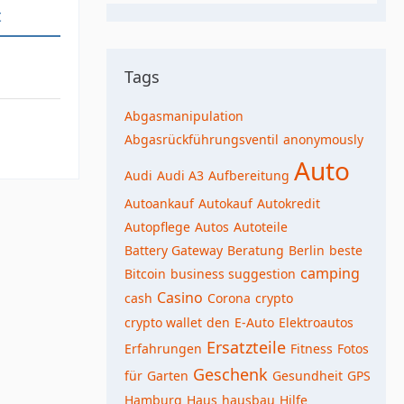
t
Tags
Abgasmanipulation
Abgasrückführungsventil
anonymously
Auto
Audi
Audi A3
Aufbereitung
Autoankauf
Autokauf
Autokredit
Autopflege
Autos
Autoteile
Battery Gateway
Beratung
Berlin
beste
camping
Bitcoin
business suggestion
Casino
cash
Corona
crypto
crypto wallet
den
E-Auto
Elektroautos
Ersatzteile
Erfahrungen
Fitness
Fotos
Geschenk
für
Garten
Gesundheit
GPS
Hamburg
Haus
hausbau
Hilfe