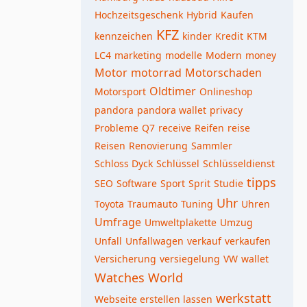
Hochzeitsgeschenk
Hybrid
Kaufen
KFZ
kennzeichen
kinder
Kredit
KTM
LC4
marketing
modelle
Modern
money
Motor
motorrad
Motorschaden
Oldtimer
Motorsport
Onlineshop
pandora
pandora wallet
privacy
Probleme
Q7
receive
Reifen
reise
Reisen
Renovierung
Sammler
Schloss Dyck
Schlüssel
Schlüsseldienst
tipps
SEO
Software
Sport
Sprit
Studie
Uhr
Toyota
Traumauto
Tuning
Uhren
Umfrage
Umweltplakette
Umzug
Unfall
Unfallwagen
verkauf
verkaufen
Versicherung
versiegelung
VW
wallet
Watches World
werkstatt
Webseite erstellen lassen