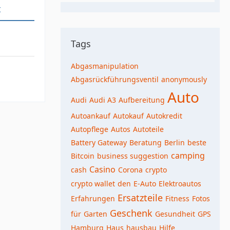
t
Tags
Abgasmanipulation
Abgasrückführungsventil
anonymously
Auto
Audi
Audi A3
Aufbereitung
Autoankauf
Autokauf
Autokredit
Autopflege
Autos
Autoteile
Battery Gateway
Beratung
Berlin
beste
camping
Bitcoin
business suggestion
Casino
cash
Corona
crypto
crypto wallet
den
E-Auto
Elektroautos
Ersatzteile
Erfahrungen
Fitness
Fotos
Geschenk
für
Garten
Gesundheit
GPS
Hamburg
Haus
hausbau
Hilfe