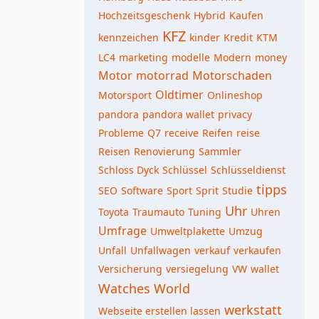
Hochzeitsgeschenk
Hybrid
Kaufen
KFZ
kennzeichen
kinder
Kredit
KTM
LC4
marketing
modelle
Modern
money
Motor
motorrad
Motorschaden
Oldtimer
Motorsport
Onlineshop
pandora
pandora wallet
privacy
Probleme
Q7
receive
Reifen
reise
Reisen
Renovierung
Sammler
Schloss Dyck
Schlüssel
Schlüsseldienst
tipps
SEO
Software
Sport
Sprit
Studie
Uhr
Toyota
Traumauto
Tuning
Uhren
Umfrage
Umweltplakette
Umzug
Unfall
Unfallwagen
verkauf
verkaufen
Versicherung
versiegelung
VW
wallet
Watches World
werkstatt
Webseite erstellen lassen