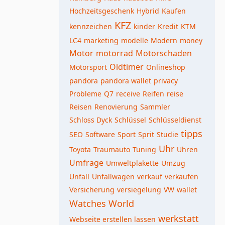
Hochzeitsgeschenk
Hybrid
Kaufen
KFZ
kennzeichen
kinder
Kredit
KTM
LC4
marketing
modelle
Modern
money
Motor
motorrad
Motorschaden
Oldtimer
Motorsport
Onlineshop
pandora
pandora wallet
privacy
Probleme
Q7
receive
Reifen
reise
Reisen
Renovierung
Sammler
Schloss Dyck
Schlüssel
Schlüsseldienst
tipps
SEO
Software
Sport
Sprit
Studie
Uhr
Toyota
Traumauto
Tuning
Uhren
Umfrage
Umweltplakette
Umzug
Unfall
Unfallwagen
verkauf
verkaufen
Versicherung
versiegelung
VW
wallet
Watches World
werkstatt
Webseite erstellen lassen