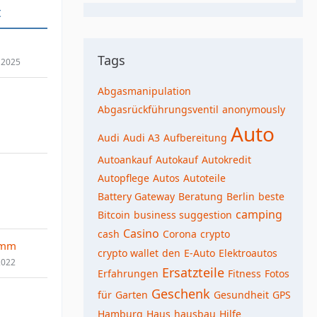
t
Tags
 2025
Abgasmanipulation
Abgasrückführungsventil
anonymously
Auto
Audi
Audi A3
Aufbereitung
Autoankauf
Autokauf
Autokredit
Autopflege
Autos
Autoteile
Battery Gateway
Beratung
Berlin
beste
camping
Bitcoin
business suggestion
Casino
cash
Corona
crypto
umm
crypto wallet
den
E-Auto
Elektroautos
2022
Ersatzteile
Erfahrungen
Fitness
Fotos
Geschenk
für
Garten
Gesundheit
GPS
Hamburg
Haus
hausbau
Hilfe