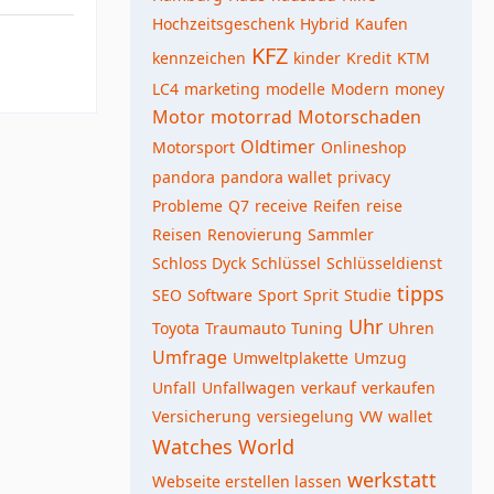
Hochzeitsgeschenk
Hybrid
Kaufen
KFZ
kennzeichen
kinder
Kredit
KTM
LC4
marketing
modelle
Modern
money
Motor
motorrad
Motorschaden
Oldtimer
Motorsport
Onlineshop
pandora
pandora wallet
privacy
Probleme
Q7
receive
Reifen
reise
Reisen
Renovierung
Sammler
Schloss Dyck
Schlüssel
Schlüsseldienst
tipps
SEO
Software
Sport
Sprit
Studie
Uhr
Toyota
Traumauto
Tuning
Uhren
Umfrage
Umweltplakette
Umzug
Unfall
Unfallwagen
verkauf
verkaufen
Versicherung
versiegelung
VW
wallet
Watches World
werkstatt
Webseite erstellen lassen