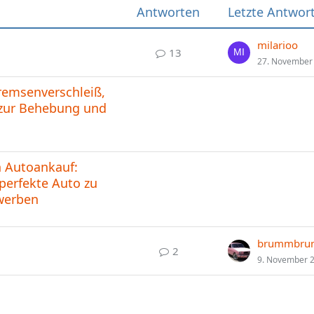
Antworten
Letzte Antwor
milarioo
13
27. November
remsenverschleiß,
s zur Behebung und
n Autoankauf:
perfekte Auto zu
rwerben
brummbr
2
9. November 