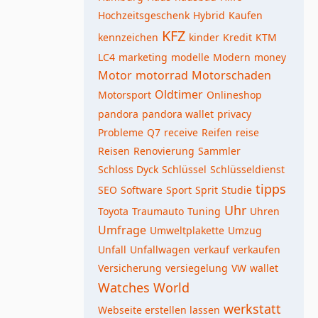
Hochzeitsgeschenk
Hybrid
Kaufen
KFZ
kennzeichen
kinder
Kredit
KTM
LC4
marketing
modelle
Modern
money
Motor
motorrad
Motorschaden
Oldtimer
Motorsport
Onlineshop
pandora
pandora wallet
privacy
Probleme
Q7
receive
Reifen
reise
Reisen
Renovierung
Sammler
Schloss Dyck
Schlüssel
Schlüsseldienst
tipps
SEO
Software
Sport
Sprit
Studie
Uhr
Toyota
Traumauto
Tuning
Uhren
Umfrage
Umweltplakette
Umzug
Unfall
Unfallwagen
verkauf
verkaufen
Versicherung
versiegelung
VW
wallet
Watches World
werkstatt
Webseite erstellen lassen