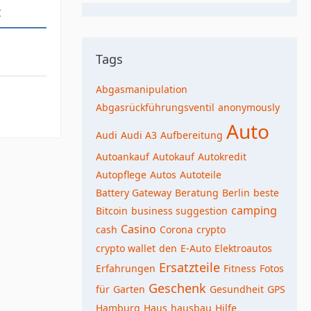
t
Tags
Abgasmanipulation
Abgasrückführungsventil
anonymously
Auto
Audi
Audi A3
Aufbereitung
Autoankauf
Autokauf
Autokredit
Autopflege
Autos
Autoteile
Battery Gateway
Beratung
Berlin
beste
camping
Bitcoin
business suggestion
Casino
cash
Corona
crypto
crypto wallet
den
E-Auto
Elektroautos
Ersatzteile
Erfahrungen
Fitness
Fotos
Geschenk
für
Garten
Gesundheit
GPS
Hamburg
Haus
hausbau
Hilfe