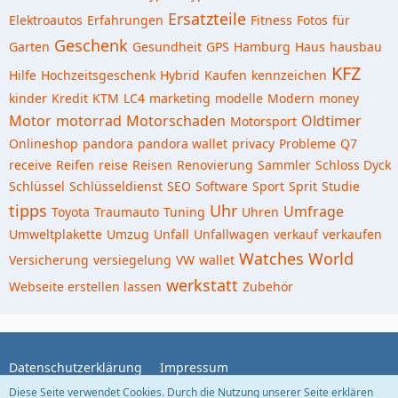
Ersatzteile
Elektroautos
Erfahrungen
Fitness
Fotos
für
Geschenk
Garten
Gesundheit
GPS
Hamburg
Haus
hausbau
KFZ
Hilfe
Hochzeitsgeschenk
Hybrid
Kaufen
kennzeichen
kinder
Kredit
KTM
LC4
marketing
modelle
Modern
money
Motor
motorrad
Motorschaden
Oldtimer
Motorsport
Onlineshop
pandora
pandora wallet
privacy
Probleme
Q7
receive
Reifen
reise
Reisen
Renovierung
Sammler
Schloss Dyck
Schlüssel
Schlüsseldienst
SEO
Software
Sport
Sprit
Studie
tipps
Uhr
Umfrage
Toyota
Traumauto
Tuning
Uhren
Umweltplakette
Umzug
Unfall
Unfallwagen
verkauf
verkaufen
Watches World
Versicherung
versiegelung
VW
wallet
werkstatt
Webseite erstellen lassen
Zubehör
Datenschutzerklärung
Impressum
Diese Seite verwendet Cookies. Durch die Nutzung unserer Seite erklären