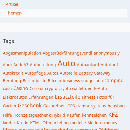
Artikel
Themen
Tags
Abgasmanipulation
Abgasrückführungsventil
anonymously
Auto
Audi
Audi A3
Aufbereitung
Autoankauf
Autokauf
Autokredit
Autopflege
Autos
Autoteile
Battery Gateway
camping
Beratung
Berlin
beste
Bitcoin
business suggestion
Casino
cash
Corona
crypto
crypto wallet
den
E-Auto
Ersatzteile
Elektroautos
Erfahrungen
Fitness
Fotos
für
Geschenk
Garten
Gesundheit
GPS
Hamburg
Haus
hausbau
KFZ
Hilfe
Hochzeitsgeschenk
Hybrid
Kaufen
kennzeichen
kinder
Kredit
KTM
LC4
marketing
modelle
Modern
money