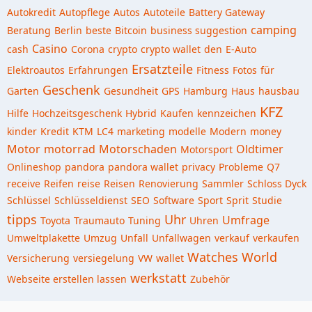
Autokredit
Autopflege
Autos
Autoteile
Battery Gateway
camping
Beratung
Berlin
beste
Bitcoin
business suggestion
Casino
cash
Corona
crypto
crypto wallet
den
E-Auto
Ersatzteile
Elektroautos
Erfahrungen
Fitness
Fotos
für
Geschenk
Garten
Gesundheit
GPS
Hamburg
Haus
hausbau
KFZ
Hilfe
Hochzeitsgeschenk
Hybrid
Kaufen
kennzeichen
kinder
Kredit
KTM
LC4
marketing
modelle
Modern
money
Motor
motorrad
Motorschaden
Oldtimer
Motorsport
Onlineshop
pandora
pandora wallet
privacy
Probleme
Q7
receive
Reifen
reise
Reisen
Renovierung
Sammler
Schloss Dyck
Schlüssel
Schlüsseldienst
SEO
Software
Sport
Sprit
Studie
tipps
Uhr
Umfrage
Toyota
Traumauto
Tuning
Uhren
Umweltplakette
Umzug
Unfall
Unfallwagen
verkauf
verkaufen
Watches World
Versicherung
versiegelung
VW
wallet
werkstatt
Webseite erstellen lassen
Zubehör