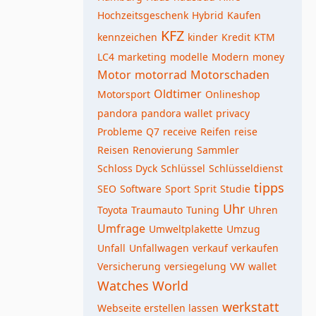
Hochzeitsgeschenk
Hybrid
Kaufen
KFZ
kennzeichen
kinder
Kredit
KTM
LC4
marketing
modelle
Modern
money
Motor
motorrad
Motorschaden
Oldtimer
Motorsport
Onlineshop
pandora
pandora wallet
privacy
Probleme
Q7
receive
Reifen
reise
Reisen
Renovierung
Sammler
Schloss Dyck
Schlüssel
Schlüsseldienst
tipps
SEO
Software
Sport
Sprit
Studie
Uhr
Toyota
Traumauto
Tuning
Uhren
Umfrage
Umweltplakette
Umzug
Unfall
Unfallwagen
verkauf
verkaufen
Versicherung
versiegelung
VW
wallet
Watches World
werkstatt
Webseite erstellen lassen