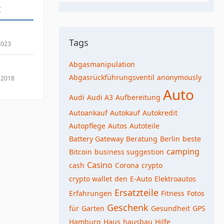
t
Tags
2023
Abgasmanipulation
Abgasrückführungsventil
anonymously
 2018
Auto
Audi
Audi A3
Aufbereitung
Autoankauf
Autokauf
Autokredit
Autopflege
Autos
Autoteile
Battery Gateway
Beratung
Berlin
beste
camping
Bitcoin
business suggestion
Casino
cash
Corona
crypto
crypto wallet
den
E-Auto
Elektroautos
Ersatzteile
Erfahrungen
Fitness
Fotos
Geschenk
für
Garten
Gesundheit
GPS
Hamburg
Haus
hausbau
Hilfe